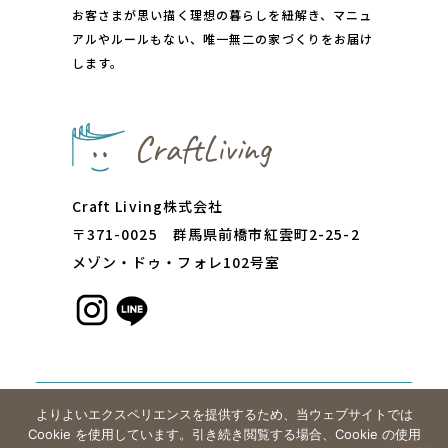
お客さまが思い描く理想の暮らしを紐解き、マニュ
アルやルールもない、唯一無二の家づくりをお届け
します。
Craft Living株式会社
〒371-0025 群⾺県前橋市紅雲町2-25-2
メゾン・ドゥ・フォレ102号室
@2026 CraftLiving.
よりよいエクスペリエンスを提供するため、当ウェブサイトでは
Cookie を使用しています。引き続き閲覧する場合、Cookie の使用