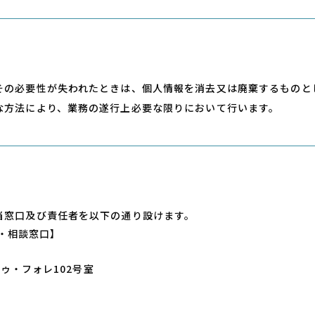
その必要性が失われたときは、個⼈情報を消去⼜は廃棄するものと
な⽅法により、業務の遂⾏上必要な限りにおいて⾏います。
当窓⼝及び責任者を以下の通り設けます。
・相談窓⼝】
ゥ・フォレ102号室