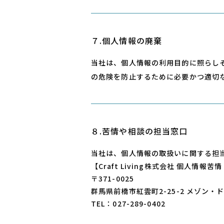
７.個⼈情報の廃棄
当社は、個⼈情報の利⽤⽬的に照らし
の危険を防⽌するために必要かつ適切
８.苦情や相談の担当窓⼝
当社は、個⼈情報の取扱いに関する担
【Craft Living株式会社
個⼈情報苦情
〒371-0025
群⾺県前橋市紅雲町2-25-2
メゾン・ド
TEL：027-289-0402