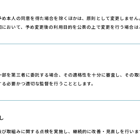
予め本⼈の同意を得た場合を除くほかは、原則として変更しません
囲において、予め変更後の利⽤⽬的を公表の上で変更を⾏う場合は
⼀部を第三者に委託する場合、その適格性を⼗分に審査し、その取
する必要かつ適切な監督を⾏うこととします。
し
及び取組みに関する点検を実施し、継続的に改善・⾒直しを⾏いま