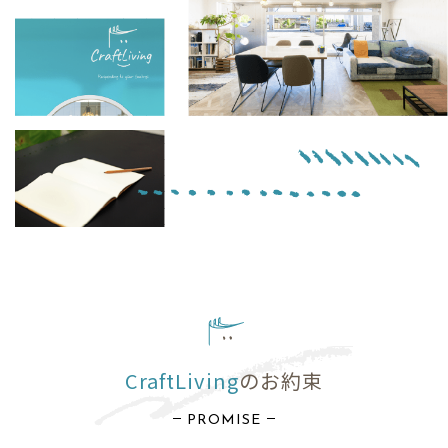
CraftLiving
のお約束
PROMISE