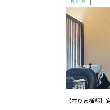
施工日誌
【在り家様邸】